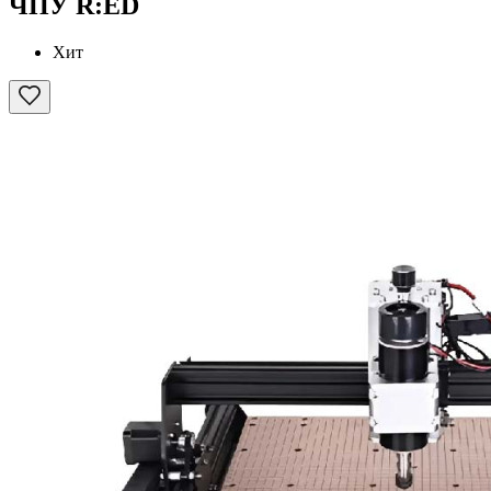
ЧПУ R:ED
Хит