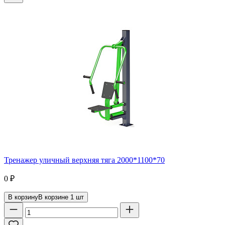
Тренажер уличный верхняя тяга 2000*1100*70
0
₽
В корзину
В корзине
1
шт