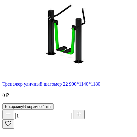
Тренажер уличный шагомер 22 900*1140*1180
0
₽
В корзину
В корзине
1
шт