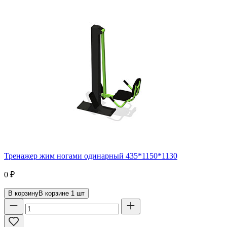
Тренажер жим ногами одинарный 435*1150*1130
0
₽
В корзину
В корзине
1
шт