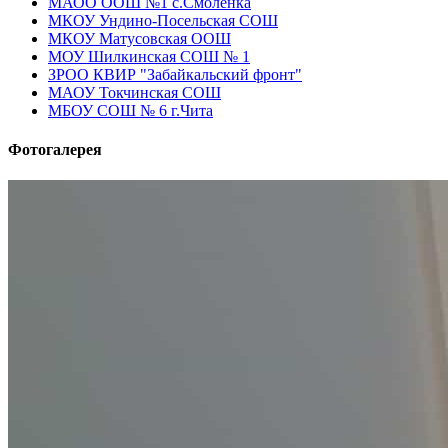
МАОО ООШ №1 с.Смоленка
МКОУ Ундино-Посельская СОШ
МКОУ Матусовская ООШ
МОУ Шилкинская СОШ № 1
ЗРОО КВИР "Забайкальский фронт"
МАОУ Токчинская СОШ
МБОУ СОШ № 6 г.Чита
Фотогалерея